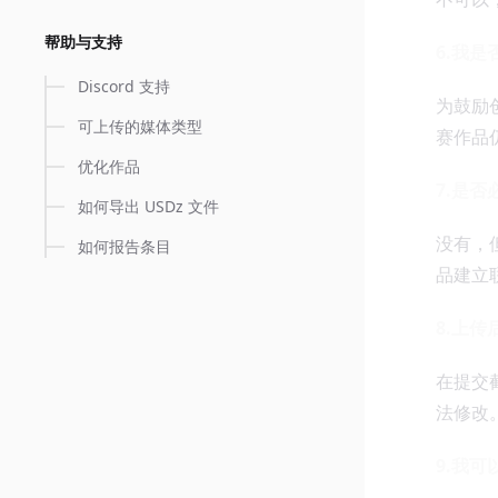
帮助与支持
6.我
Discord 支持
为鼓励
可上传的媒体类型
赛作品
优化作品
7.是
如何导出 USDz 文件
没有，
如何报告条目
品建立
8.上
在提交
法修改
9.我