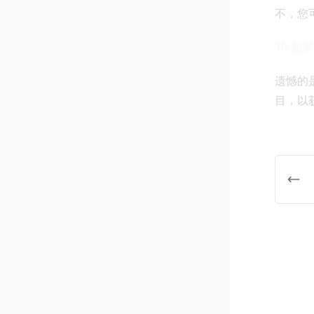
不，您
10.
遗憾的
目，以