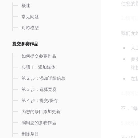
估您的
概述
常见问题
3.我
对称模型
我们允
提交参赛作品
人
如何提交参赛作品
参
步骤 1：添加媒体
终
第 2 步：添加详细信息
在
第 3 步：选择竞赛
4.我
第 4 步：提交/保存
不，"
为您的条目添加更新
编辑您的参赛作品
5.我
删除条目
不可以