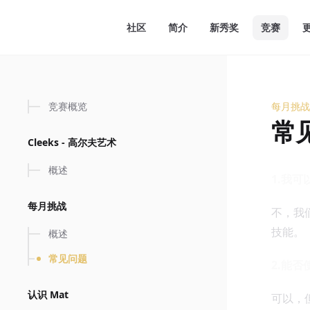
要内容
社区
简介
新秀奖
竞赛
竞赛概览
每月挑战
常见问
常
Cleeks - 高尔夫艺术
概述
1.我
每月挑战
不，我
技能。
概述
常见问题
2.能
认识 Mat
可以，