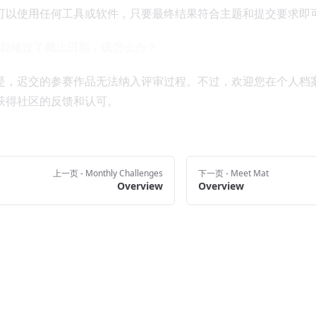
可以使用任何工具或软件，只要最终结果符合主题和提交要求即
如果我错过了截止日期，该怎么办？
是，迟交的参赛作品无法纳入评审过程。不过，欢迎您在个人档
获得社区的反馈和认可。
上一页
- Monthly Challenges
下一页
- Meet Mat
Overview
Overview