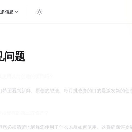
更多信息
题
见问题
可以使用以前创建的项目吗？
们希望看到新鲜、原创的想法。每月挑战赛的目的是激发新的创
否使用现有的第三方资产？
但您必须清楚地解释您使用了什么以及如何使用。这将确保评委