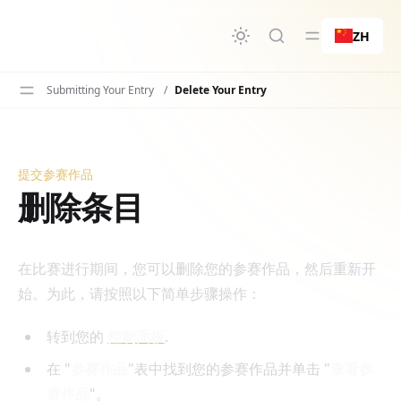
要内容
ZH
Submitting Your Entry
/
Delete Your Entry
提交参赛作品
删除条目
删除条目
在比赛进行期间，您可以删除您的参赛作品，然后重新开
始。为此，请按照以下简单步骤操作：
转到您的
控制面板
.
在 "
参赛作品
"表中找到您的参赛作品并单击 "
查看参
赛作品
"。