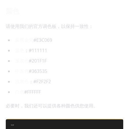
颜色
请使用我们的官方调色板，以保持一致性：
新秀金奖
#E3C069
黑色
：#111111
深灰色
#201F1F
中灰色
#363535
浅灰色
：#F2F2F2
白色
#FFFFFF
必要时，我们还可以提供各种颜色供您使用。