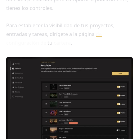
tienes los controles.
Para establecer la visibilidad de tus proyectos,
entradas y tareas, dirígete a la página
de
configuración de
tu
cartera
.