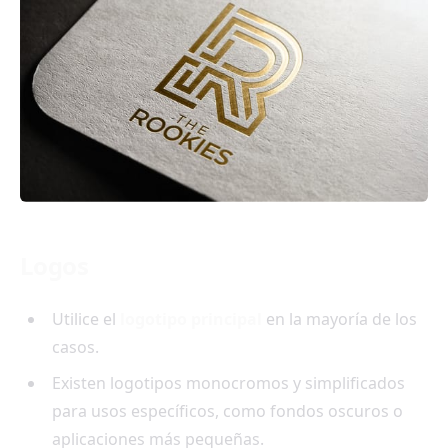
Logos
Utilice el
logotipo principal
en la mayoría de los
casos.
Existen logotipos monocromos y simplificados
para usos específicos, como fondos oscuros o
aplicaciones más pequeñas.