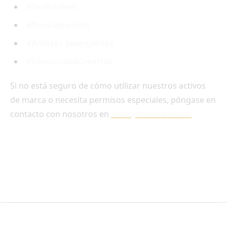
#TheRookies
#RookieAwards
#Artistas emergentes
#ComunidadCreativa
Si no está seguro de cómo utilizar nuestros activos
de marca o necesita permisos especiales, póngase en
contacto con nosotros en
hello@therookies.co.