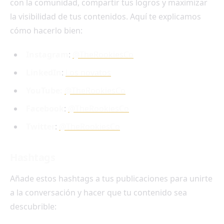
con la comunidad, compartir tus logros y maximizar
la visibilidad de tus contenidos. Aquí te explicamos
cómo hacerlo bien:
Instagram
:
@TheRookiesCo
LinkedIn
:
Los novatos
YouTube:
@TheRookiesCo
Facebook
:
@TheRookiesCo
Twitter
:
@TheRookiesCo
Hashtags
Añade estos hashtags a tus publicaciones para unirte
a la conversación y hacer que tu contenido sea
descubrible: