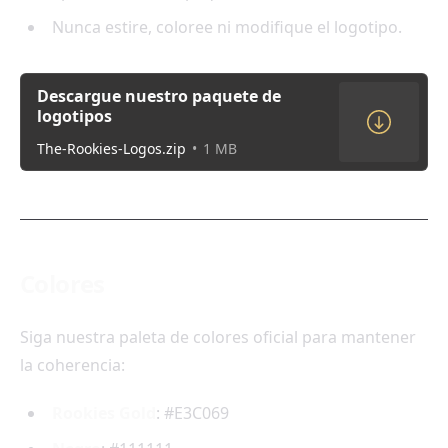
Nunca estire, coloree ni modifique el logotipo.
Descargue nuestro paquete de
logotipos
The-Rookies-Logos.zip
1 MB
Colores
Siga nuestra paleta de colores oficial para mantener
la coherencia:
Rookies Gold
: #E3C069