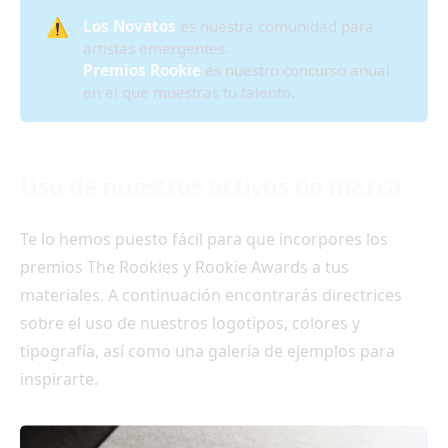
⚠️
Los Novatos
es nuestra comunidad para
artistas emergentes.
Premios Rookie
es nuestro concurso anual
en el que muestras tu talento.
Uso de nuestros activos de marca
Te lo hemos puesto fácil para que incorpores los
premios The Rookies y Rookie Awards a tus
materiales. A continuación encontrarás directrices
sobre el uso de nuestros logotipos, colores y
tipografía, así como una galería de ejemplos para
inspirarte.