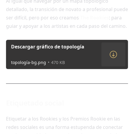
Al igual que navegar por un mapa topológico
detallado, la transición de novato a profesional puede
ser difícil, pero por eso creamos
The Rookies
: para
guiar y apoyar a los artistas en cada paso del camino.
Descargar gráfico de topología
topología-bg.png
470 KB
Etiquetado social
Etiquetar a los Rookies y los Premios Rookie en las
redes sociales es una forma estupenda de conectar