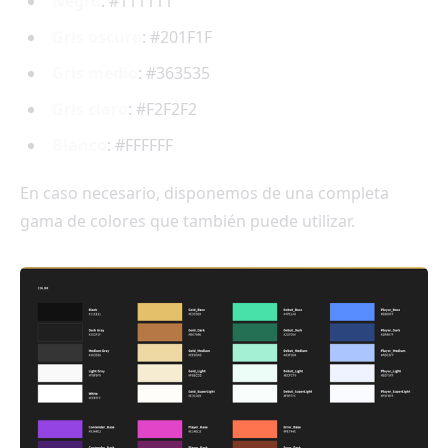
Negro
: #111111
Gris oscuro
: #201F1F
Gris medio
: #363535
Gris claro
: #F2F2F2
Blanco
: #FFFFFF
En caso necesario, disponemos de una completa
gama de colores que también puede utilizar.