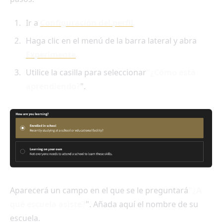
Ir a
Configuración del perfil
Haga clic en el menú de la barra lateral y abra
Experimente
Utilice la casilla para seleccionar
"¿Cómo está
aprendiendo?
".
Aparecerá un campo en el que se le preguntará
"¿A
qué escuela asiste?
". Añada aquí el nombre de su
escuela.