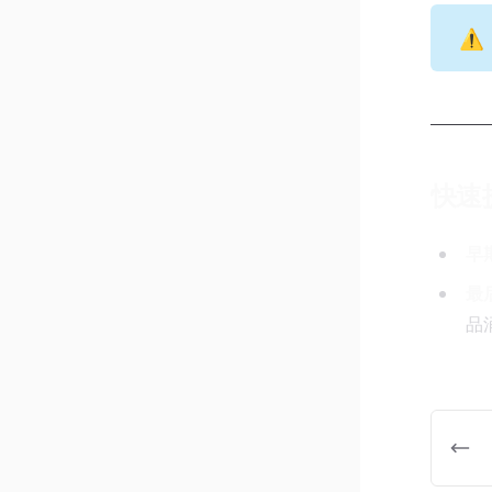
⚠️
快速
早
最
品