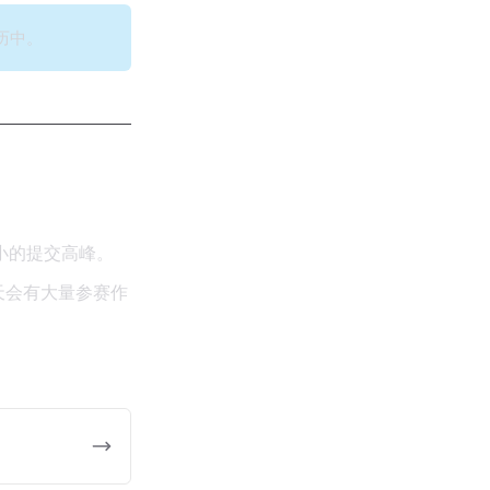
历中。
小的提交高峰。
天会有大量参赛作
。