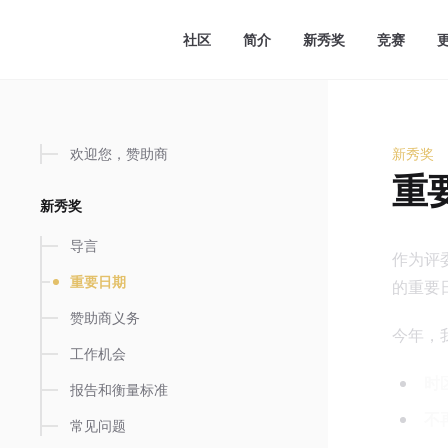
要内容
社区
简介
新秀奖
竞赛
欢迎您，赞助商
新秀奖
重要日
重
新秀奖
导言
作为评
重要日期
的重要
赞助商义务
今年，
工作机会
时
报告和衡量标准
不
常见问题