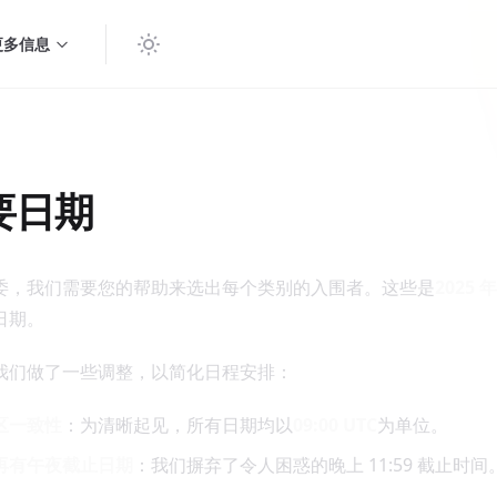
更多信息
期
要日期
委，我们需要您的帮助来选出每个类别的入围者。这些是
2025
日期。
我们做了一些调整，以简化日程安排：
区一致性
：为清晰起见，所有日期均以
09:00 UTC
为单位。
再有午夜截止日期
：我们摒弃了令人困惑的晚上 11:59 截止时间