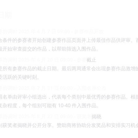
日期
协调时 2025 年 4 月 7 日 09:00 - 参赛作品开放
合条件的参赛者开始创建参赛作品页面并上传最佳作品供评审。
段开始审查提交的作品，以帮助筛选入围作品。
协调时 2025 年 6 月 20 日 09:00 - 参赛
截止
是所有参赛作品的截止日期。最后两周通常会出现参赛作品激增
委活跃的关键时刻。
协调时 2025 年 7 月 31 日 09:00 - 入围名单公布
围名单由评审小组选出，代表每个类别中最优秀的参赛作品。根
复杂程度，每个组别可能有 10-40 件入围作品。
协调时 2025 年 8 月 27 日 09:00 - 获奖者
揭晓
别获奖者揭晓并公开分享。赞助商将协助分发奖品和安排实习机