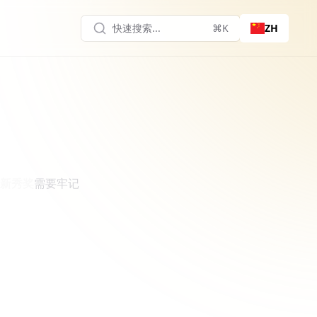
快速搜索...
⌘K
ZH
 年新秀奖
需要牢记
。