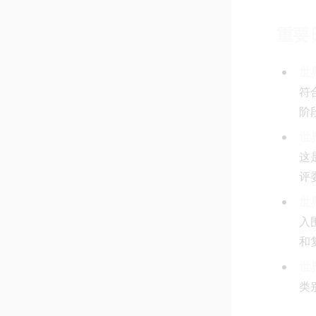
重要
世界
符
阶
世界
这
评
世界
入
和
世界
类