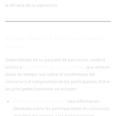
la eficacia de su patrocinio.
Acceso directo a datos con Looker
Studio
Dependiendo de su paquete de patrocinio, recibirá
acceso a
los informes de Looker Studio
, que ofrecen
datos en tiempo real sobre el rendimiento del
concurso y el compromiso de los participantes. Entre
las principales funciones se incluyen:
Métricas de participación
: Vea información
detallada sobre las participaciones en concursos,
incluidos los enlaces a las participaciones