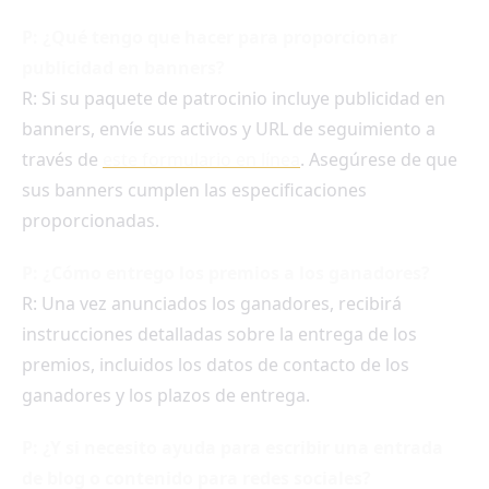
P: ¿Qué tengo que hacer para proporcionar
publicidad en banners?
R: Si su paquete de patrocinio incluye publicidad en
banners, envíe sus activos y URL de seguimiento a
través de
este formulario en línea
. Asegúrese de que
sus banners cumplen las especificaciones
proporcionadas.
P: ¿Cómo entrego los premios a los ganadores?
R: Una vez anunciados los ganadores, recibirá
instrucciones detalladas sobre la entrega de los
premios, incluidos los datos de contacto de los
ganadores y los plazos de entrega.
P: ¿Y si necesito ayuda para escribir una entrada
de blog o contenido para redes sociales?