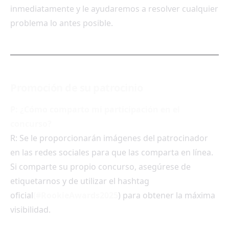
inmediatamente y le ayudaremos a resolver cualquier
problema lo antes posible.
Promoción de su patrocinio
P: ¿Cómo comparto mi participación en el
concurso?
R: Se le proporcionarán imágenes del patrocinador
en las redes sociales para que las comparta en línea.
Si comparte su propio concurso, asegúrese de
etiquetarnos y de utilizar el hashtag
oficial
(#RookieAwards2025
) para obtener la máxima
visibilidad.