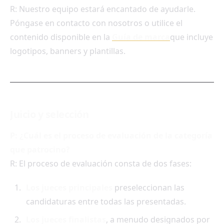
R: Nuestro equipo estará encantado de ayudarle.
Póngase en contacto con nosotros o utilice el
contenido disponible en la
Guía de marca
que incluye
logotipos, banners y plantillas.
Juicio y selección
P: ¿Cuál es el proceso de evaluación de la categoría
que patrocino?
R: El proceso de evaluación consta de dos fases:
Los jueces principales
preseleccionan las
candidaturas entre todas las presentadas.
Los jueces finalistas
, a menudo designados por