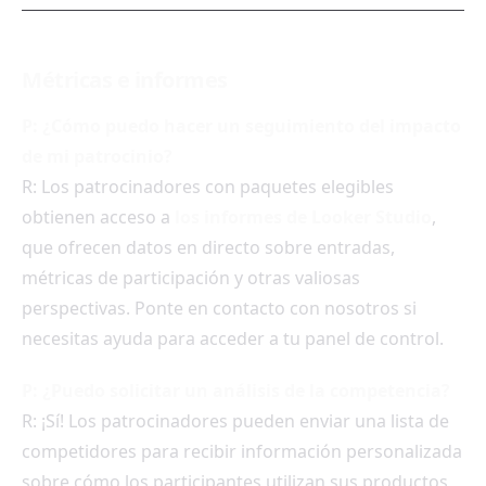
Métricas e informes
P: ¿Cómo puedo hacer un seguimiento del impacto
de mi patrocinio?
R: Los patrocinadores con paquetes elegibles
obtienen acceso a
los informes de Looker Studio
,
que ofrecen datos en directo sobre entradas,
métricas de participación y otras valiosas
perspectivas. Ponte en contacto con nosotros si
necesitas ayuda para acceder a tu panel de control.
P: ¿Puedo solicitar un análisis de la competencia?
R: ¡Sí! Los patrocinadores pueden enviar una lista de
competidores para recibir información personalizada
sobre cómo los participantes utilizan sus productos