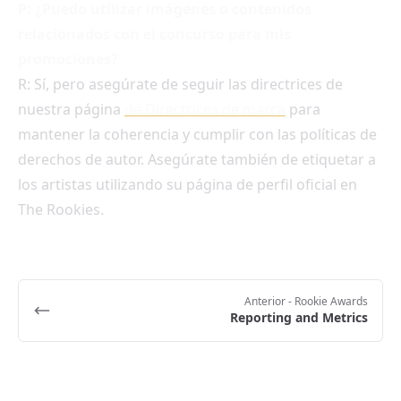
P: ¿Puedo utilizar imágenes o contenidos
relacionados con el concurso para mis
promociones?
R: Sí, pero asegúrate de seguir las directrices de
nuestra página
de Directrices de marca
para
mantener la coherencia y cumplir con las políticas de
derechos de autor. Asegúrate también de etiquetar a
los artistas utilizando su página de perfil oficial en
The Rookies.
Anterior
- Rookie Awards
Reporting and Metrics