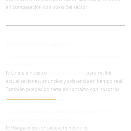
en comparación con otros del sector.
Comunicación y apoyo
P: ¿Cómo puedo mantenerme informado durante
el concurso?
R: Únete a nuestro
servidor Discord
para recibir
actualizaciones, anuncios y asistencia en tiempo real.
También puedes ponerte en contacto con nosotros
por correo electrónico
.
P: ¿Qué debo hacer si tengo problemas con los
resultados de mi patrocinio?
R: Póngase en contacto con nosotros