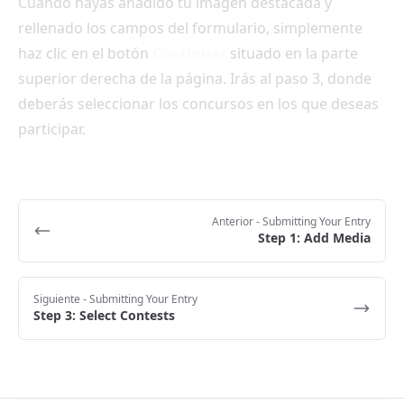
Cuando hayas añadido tu imagen destacada y
rellenado los campos del formulario, simplemente
haz clic en el botón
Continuar
situado en la parte
superior derecha de la página. Irás al paso 3, donde
deberás seleccionar los concursos en los que deseas
participar.
Anterior
- Submitting Your Entry
Step 1: Add Media
Siguiente
- Submitting Your Entry
Step 3: Select Contests