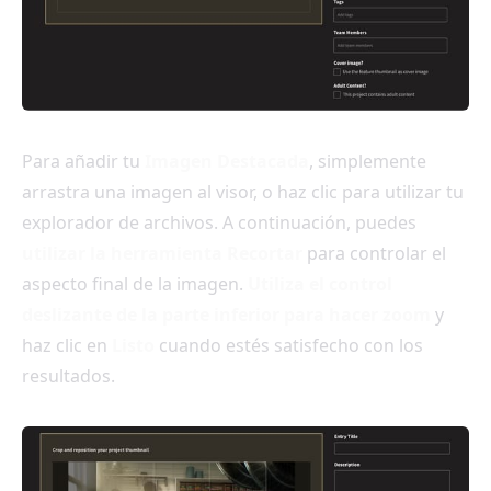
Para añadir tu
Imagen Destacada
, simplemente
arrastra una imagen al visor, o haz clic para utilizar tu
explorador de archivos. A continuación, puedes
utilizar la herramienta Recortar
para controlar el
aspecto final de la imagen.
Utiliza el control
deslizante de la parte inferior para hacer zoom
y
haz clic en
Listo
cuando estés satisfecho con los
resultados.