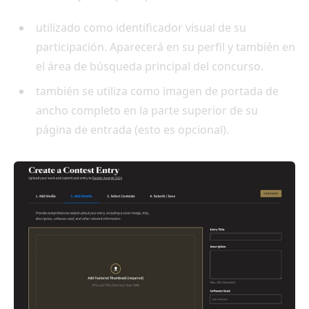
utilizado como identificador visual de su
participación. Aparecerá en su perfil y también en
el área de búsqueda principal del concurso.
también se utiliza como imagen de portada de
ancho completo en la parte superior de su
página de entrada (esto es opcional).