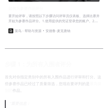
如何为参赛作品评分
要开始评审，请按照以下步骤访问评审员仪表板、选择比赛并
开始为参赛作品评分。1.使用提供的凭证登录您的账户。2.进
入 "评委控制面板"。3.在仪表板上，您将看到分配给您的比赛
菜鸟 - 帮助与资源
安德鲁-麦克唐纳
列表，以及
步骤 1：为所有入围者评分
首先对你指定类别中的所有入围作品进行评审和打分。这
些参赛作品已经过了质量筛选，您现在要评判的是
最高级
别的
作品。
重要信息：