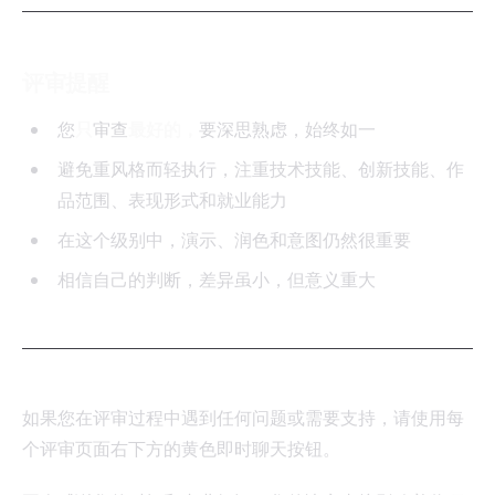
评审提醒
您
只
审查
最好的，
要深思熟虑，始终如一
避免重风格而轻执行，注重技术技能、创新技能、作
品范围、表现形式和就业能力
在这个级别中，演示、润色和意图仍然很重要
相信自己的判断，差异虽小，但意义重大
如果您在评审过程中遇到任何问题或需要支持，请使用每
个评审页面右下方的黄色即时聊天按钮。