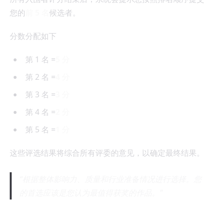
您的
前 5 名
候选者。
分数分配如下
第 1 名 =
5 分
第 2 名 =
4 分
第 3 名 =
3 分
第 4 名 =
2 分
第 5 名 =
1 分
这些评选结果将综合所有评委的意见，以确定最终结果。
根据整体影响力、质量和行业准备情况进行选择。您
的首选应该是您认为最值得获奖的作品。