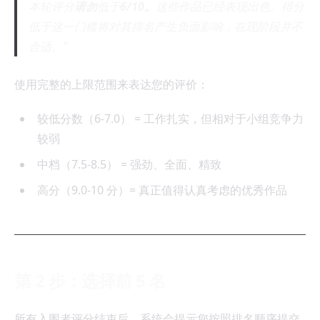
本轮评分
请勿
低于
6/10。
这些作品已经表现出色。得分
低于这一门槛将对其排名产生负面影响，在现阶段并不
合适。
使用完整的上限范围来表达您的评价：
较低分数（6-7.0） = 工作扎实，但相对于小组竞争力
较弱
中档（7.5-8.5） = 强劲、全面、精致
高分（9.0-10 分）= 真正值得认真考虑的优秀作品
第 2 步：选择前 5 名
所有入围者评分结束后，系统会提示您按照排名顺序提交