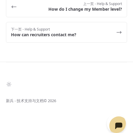
上一页
- Help & Support
How do I change my Member level?
下一页
- Help & Support
How can recruiters contact me?
新兵 - 技术支持与文档
© 2026