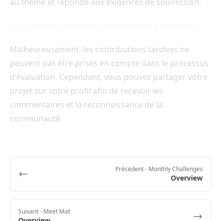
au thème et réponde aux exigences de soumission.
10. Que dois-je faire si je ne respecte pas le délai ?
Malheureusement, les contributions tardives ne
peuvent pas être prises en compte dans le processus
d'évaluation. Cependant, vous pouvez partager votre
projet sur votre profil afin de recevoir les
commentaires et la reconnaissance de la
communauté.
Précédent
- Monthly Challenges
Overview
Suivant
- Meet Mat
Overview