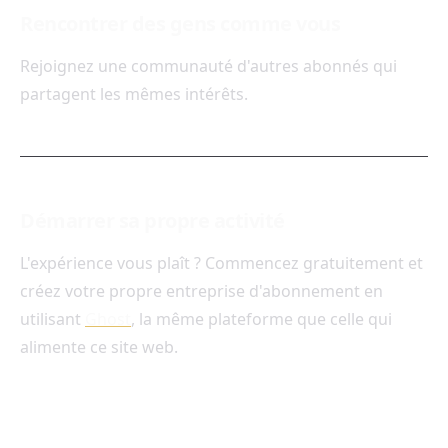
Rencontrer des gens comme vous
Rejoignez une communauté d'autres abonnés qui
partagent les mêmes intérêts.
Démarrer sa propre activité
L'expérience vous plaît ? Commencez gratuitement et
créez votre propre entreprise d'abonnement en
utilisant
Ghost
, la même plateforme que celle qui
alimente ce site web.